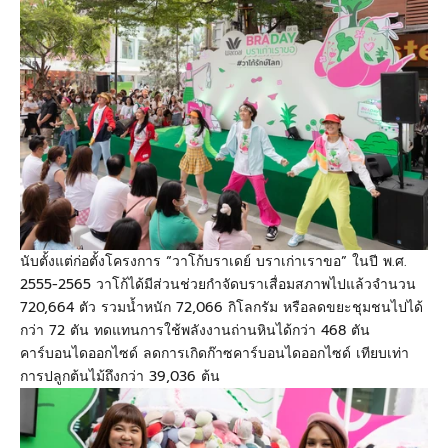
นับตั้งแต่ก่อตั้งโครงการ “วาโก้บราเดย์ บราเก่าเราขอ” ในปี พ.ศ.
2555
-
2565
วาโก้ได้มีส่วนช่วยกำจัดบราเสื่อมสภาพไปแล้วจำนวน
720
,664
ตัว รวมน้ำหนัก
72,066
กิโลกรัม หรือลดขยะชุมชนไปได้
กว่า
72
ตัน ทดแทนการใช้พลังงานถ่านหินได้กว่า
468
ตัน
คาร์บอนไดออกไซด์ ลดการเกิดก๊าซคาร์บอนไดออกไซด์ เทียบเท่า
การปลูกต้นไม้ถึงกว่า
39,036
ต้น