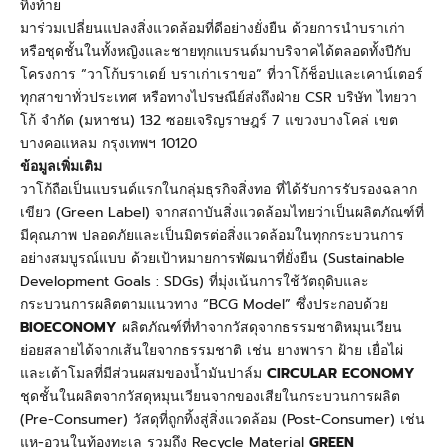
ทิ้งท้าย
มาร่วมเปลี่ยนแปลงสิ่งแวดล้อมที่ดีอย่างยั่งยืน ด้วยการนำบราเก่า
หรือชุดชั้นในทั้งหญิงและชายทุกแบรนด์มาบริจาคได้ตลอดทั้งปีกับ
โครงการ “วาโก้บราเดย์ บราเก่าเราขอ” ที่วาโก้ช็อปและเคาน์เตอร์
ทุกสาขาทั่วประเทศ หรือทางไปรษณีย์ส่งถึงฝ่าย CSR
บริษัท ไทยวา
โก้ จำกัด (มหาชน)
132
ซอยเจริญราษฎร์
7
แขวงบางโคล่ เขต
บางคอแหลม กรุงเทพฯ
10120
ข้อมูลเพิ่มเติม
วาโก้ถือเป็นแบรนด์แรกในกลุ่มธุรกิจสิ่งทอ ที่ได้รับการรับรองฉลาก
เขียว (Green Label)
จากสถาบันสิ่งแวดล้อมไทยว่าเป็นผลิตภัณฑ์ที่
มีคุณภาพ ปลอดภัยและเป็นมิตรต่อสิ่งแวดล้อมในทุกกระบวนการ
อย่างสมบูรณ์แบบ ด้วยเป้าหมายการพัฒนาที่ยั่งยืน (
Sustainable
Development Goals : SDGs)
ที่มุ่งเน้นการใช้วัตถุดิบและ
กระบวนการผลิตตามแนวทาง “
BCG Model”
ซึ่งประกอบด้วย
BIOECONOMY
ผลิตภัณฑ์ที่ทำจากวัสดุจากธรรมชาติหมุนเวียน
ย่อยสลายได้จากเส้นใยจากธรรมชาติ เช่น ยางพารา ฝ้าย เยื่อไผ่
และเต้าโมลที่มีส่วนผสมของน้ำมันปาล์ม
CIRCULAR ECONOMY
ชุดชั้นในผลิตจากวัสดุหมุนเวียนจากของเสียในกระบวนการผลิต
(Pre-Consumer)
วัสดุที่ถูกทิ้งสู่สิ่งแวดล้อม (
Post-Consumer
) เช่น
แห-อวนในท้องทะเล รวมถึง
Recycle Material
GREEN