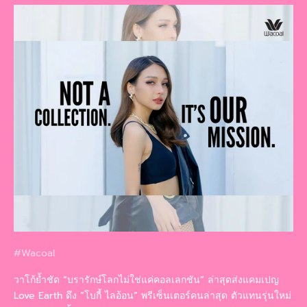
#Wacoal
วาโก้ย้ำชัด “บรารักษ์โลกไม่ใช่แค่คอลเลกชัน” ล่าสุดส่งแคมเปญ
Love Earth ดึง “โบกี้ ไลอ้อน” พรีเซ็นเตอร์คนล่าสุด ตัวแทนรุ่นใหม่