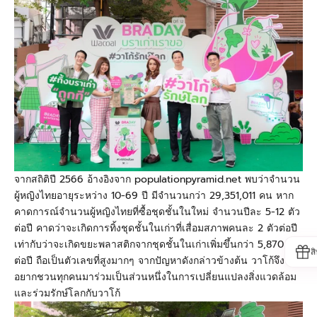
จากสถิติปี 2566
อ้างอิงจาก
populationpyramid.net
พบว่าจำนวน
ผู้หญิงไทยอายุระหว่าง
10
-
69
ปี มีจำนวนกว่า
29,
351
,011
คน หาก
คาดการณ์จำนวนผู้หญิงไทยที่ซื้อชุดชั้นในใหม่ จำนวนปีละ
5-12
ตัว
ต่อปี คาดว่าจะเกิดการทิ้งชุดชั้นในเก่าที่เสื่อมสภาพคนละ
2
ตัวต่อปี
เท่ากับว่าจะเกิดขยะพลาสติกจากชุดชั้นในเก่าเพิ่มขึ้นกว่า
5,870
ตัน
ส
ต่อปี ถือเป็นตัวเลขที่สูงมากๆ จากปัญหาดังกล่าวข้างต้น วาโก้จึง
อยากชวนทุกคนมาร่วมเป็นส่วนหนึ่งในการเปลี่ยนแปลงสิ่งแวดล้อม
และร่วมรักษ์โลกกับวาโก้