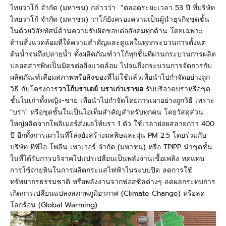
ไทยวาโก้ จำกัด (มหาชน) กล่าวว่า “ตลอดระยะเวลา 53
ปี ที่บริษัท
ไทยวาโก้ จำกัด (มหาชน) วาโก้ยังครองความเป็นผู้นำธุรกิจชุดชั้น
ในด้วยวิสัยทัศน์ด้านความรับผิดชอบต่อสังคมทุกด้าน โดยเฉพาะ
ด้านสิ่งแวดล้อมที่ให้ความสำคัญและดูแลในทุกกระบวนการตั้งแต่
ต้นน้ำจนถึงปลายน้ำ ทั้งผลิตภัณฑ์วาโก้ทุกชิ้นที่ผ่านกระบวนการผลิต
ปลอดสารพิษเป็นมิตรต่อสิ่งแวดล้อม ไปจนถึงกระบวนการจัดการกับ
ผลิตภัณฑ์เสื่อมสภาพหรือสิ่งของที่ไม่ใช้แล้วเพื่อนำไปกำจัดอย่างถูก
วิธี กับโครงการ
วาโก้บราเดย์ บราเก่าเราขอ
รับบริจาคบราหรือชุด
ชั้นในเก่าทั้งหญิง-ชาย เพื่อนำไปกำจัดโดยการเผาอย่างถูกวิธี เพราะ
"
บรา
"
หรือชุดชั้นในเป็นไอเท็มสำคัญสำหรับทุกคน โดยวัสดุส่วน
ใหญ่ผลิตจากโพลิเมอร์ส่งผลให้บรา
1
ตัว ใช้เวลาย่อยสลายกว่า
400
ปี อีกทั้งการเผาในที่โล่งยังสร้างมลพิษและฝุ่น
PM 2.5
โดยร่วมกับ
บริษัท ทีพีไอ โพลีน เพาเวอร์ จำกัด
(
มหาชน
)
หรือ
TPIPP
นำชุดชั้น
ในที่ได้รับการบริจาคไปแปรเปลี่ยนเป็นพลังงานเชื้อเพลิง ทดแทน
การใช้ถ่ายหินในการผลิตกระแสไฟฟ้าในระบบปิด ลดการใช้
ทรัพยากรธรรมชาติ หรือพลังงานจากฟอสซิลต่างๆ ลดผลกระทบการ
เกิดการเปลี่ยนแปลงสภาพภูมิอากาศ (
Climate Change)
หรือลด
โลกร้อน (
Global Warming)