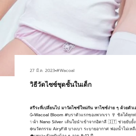
27 มี.ค. 2023
#Wacoal
วิธีวัดไซซ์ชุดชั้นในเด็ก
สรีระที่เปลี่ยนไป มาวัดไซซ์ใหม่กัน หาไซซ์ง่าย ๆ ด้วยตัวเอง
🥳Wacoal Bloom #บราตัวแรกของพวกเรา 👙 ชิลได้ทุกท่า ซ
✨ผ้า Nano Silver เส้นใยนำเข้าจากอิตาลี 🇮🇹 ช่วยยับยั
❄️นวัตกรรม AiryFill บางเบา ระบายอากาศ ฟองน้ำไม่เหลื
🧁เหมาะสำหรับน้อง ๆ อายุ 8-12 ปี