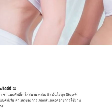
ได้ที่นี่
😍
่าแบบคัพติ๊ด ใส่สบาย คล่องตัว มั่นใจทุก Step🍦
้งแบคทีเรีย สาเหตุของการเกิดกลิ่นตลอดอายุการใช้งาน
อง