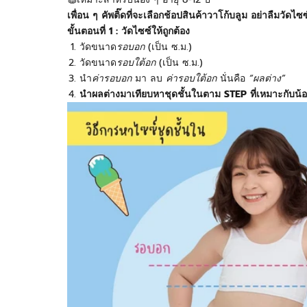
เพื่อน ๆ คัพติ๊ดที่จะเลือกช้อปสินค้าวาโก้บลูม อย่าลืมวั
ขั้นตอนที่
1
:
วัดไซซ์ให้ถูกต้อง
วัดขนาด
รอบอก
(
เป็น ซ.ม.)
วัดขนาด
รอบใต้อก
(
เป็น ซ.ม.)
นำ
ค่ารอบอก
มา ลบ
ค่ารอบใต้อก
นั่นคือ
“
ผลต่าง”
นำผลต่างมาเทียบหาชุดชั้นในตาม
STEP
ที่เหมาะกับน้