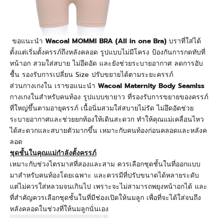
ขอแนะนำ
Wacoal MOMMI BRA (All in one Bra)
บราที่ใส่ได้
ตั้งแต่เริ่มตั้งครรภ์ถึงหลังคลอด รูปแบบไม่มีโครง ป้องกันการกดทับที่
หน้าอก
สวมใส่สบาย ไม่อึดอัด และยังช่วยระบายอากาศ ลดการอับ
ชื้น รองรับการเปลี่ยน Size
ปรับขยายได้ตามระยะครรภ์
ส่วนกางเกงใน เราขอแนะนำ
Wacoal Maternity Body Seamlss
กางเกงในสำหรับคนท้อง รูปแบบขายาว ที่รองรับการขยายของครรภ์
ที่ใหญ่ขึ้นตามอายุครรภ์ เนื้อนิ่มสวมใส่สบายไม่รัด ไม่อึดอัดช่วย
ระบายอากาศและช่วยยกท้องให้เดินสะดวก ทำให้คุณแม่เคลื่อนไหว
ได้สะดวกและสบายตัวมากขึ้น เหมาะกับคนท้องก่อนคลอดและหลังค
ลอด
ชุดชั้นในคุณแม่กำลังตั้งครรภ์
เหมาะกับช่วงไตรมาสที่สองและสาม ควรเลือกชุดชั้นในที่ออกแบบ
มาสำหรับคนท้องโดยเฉพาะ และควรมีที่ปรับขนาดได้หลายระดับ
แต่ไม่ควรใส่หลวมจนเกินไป เพราะจะไม่สามารถพยุงหน้าอกได้ และ
ที่สำคัญควรเลือกชุดชั้นในที่มีช่องเปิดให้นมลูก เพื่อที่จะได้ใส่จนถึง
หลังคลอดในช่วงที่ให้นมลูกนั่นเอง