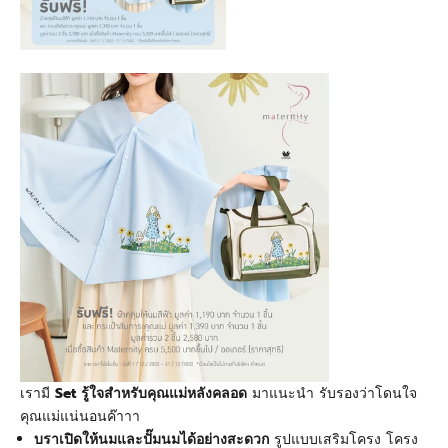
เรามี
Set
รู้ใจสำหรับคุณแม่หลังคลอด
มาแนะนำ รับรองว่าโดนใจ
คุณแม่แน่นอนค๊าาา
บราเปิดให้นมและปั๊มนมได้อย่างสะดวก
รูปแบบเสริมโครง โครง