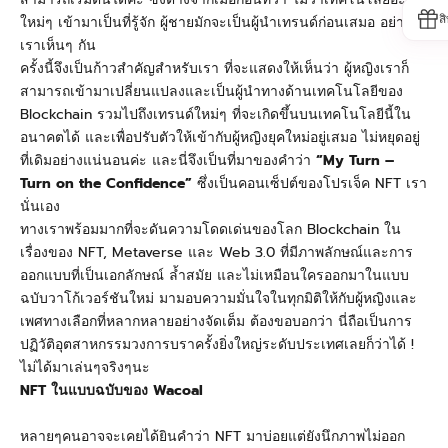
ส
ใหม่ๆ เข้ามาเป็นที่รู้จัก ผู้ชายมักจะเป็นผู้นำเทรนด์ก่อนเสมอ อย่างที่
เราเห็นๆ กัน
ครั้งนี้จึงเป็นก้าวสำคัญสำหรับเรา ที่จะแสดงให้เห็นว่า ผู้หญิงเราก็
สามารถเข้ามาเปลี่ยนแปลงและเป็นผู้นำทางด้านเทคโนโลยีของ
Blockchain รวมไปถึงเทรนด์ใหม่ๆ ที่จะเกิดขึ้นบนเทคโนโลยีนี้ใน
อนาคตได้ และเพื่อปรับตัวให้เข้ากับผู้หญิงยุคใหม่อยู่เสมอ ไม่หยุดอยู่
ที่เดิมอย่างแน่นอนค่ะ และนี่จึงเป็นที่มาของคำว่า
“My Turn –
Turn on the Confidence”
ซึ่งเป็นคอนเซ็ปต์ของโปรเจ็ค NFT เรา
นั่นเอง
ทางเราพร้อมมากที่จะดันความโดดเด่นของโลก Blockchain ใน
เรื่องของ NFT, Metaverse และ Web 3.0 ที่มีภาพลักษณ์และการ
ออกแบบที่เป็นเอกลักษณ์ ล้ำสมัย และไม่เหมือนใครออกมาในแบบ
ฉบับวาโก้เวอร์ชันใหม่ มามอบความมั่นใจในทุกมิติให้กับผู้หญิงและ
เพศทางเลือกที่หลากหลายอย่างจัดเต็ม ต้องขอบอกว่า นี่ถือเป็นการ
ปฏิวัติอุตสาหกรรมวงการบราครั้งยิ่งใหญ่ระดับประเทศเลยก็ว่าได้ !
ไม่ได้มาเล่นๆจริงๆนะ
NFT ในแบบฉบับของ Wacoal
หลายๆคนอาจจะเคยได้ยินคำว่า NFT มาบ่อยแต่ยังนึกภาพไม่ออก