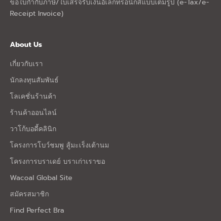
ขอใบกำกับภาษี/ใบเสร็จรับเงินอิเล็กทรอนิกส์แบบเต็มรูป (e-Tax/e-
Receipt Invoice)
About Us
เกี่ยวกับเรา
นักลงทุนสัมพันธ์
โลเคชั่นร้านค้า
ร้านค้าออนไลน์
วาโก้บอดี้คลินิก
โครงการโบว์ชมพู สู้มะเร็งเต้านม
โครงการบราเดย์ บราเก่าเราขอ
Wacoal Global Site
สมัครสมาชิก
Find Perfect Bra