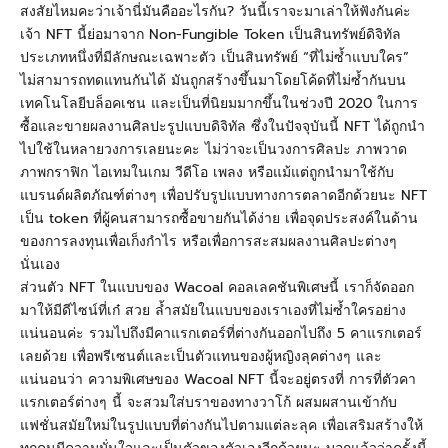
สงสัยไหมคะว่าเจ้านี่มันคืออะไรกัน? วันนี้เราจะมาเล่าให้ฟังกันค่ะ
เจ้า NFT นี้ย่อมาจาก Non-Fungible Token เป็นสินทรัพย์ดิจิทัล
ประเภทหนึ่งที่มีลักษณะเฉพาะตัว เป็นสินทรัพย์ “ที่ไม่ซ้ำแบบใคร”
ไม่สามารถทดแทนกันได้ มันถูกสร้างขึ้นมาโดยโค้ดที่ไม่ซ้ำกันบน
เทคโนโลยีบล็อคเชน และเป็นที่นิยมมากขึ้นในช่วงปี 2020 ในการ
ซื้อและขายผลงานศิลปะรูปแบบดิจิทัล ซึ่งในปัจจุบันนี้ NFT ได้ถูกนำ
ไปใช้ในหลายวงการเลยนะคะ ไม่ว่าจะเป็นวงการศิลปะ ภาพวาด
ภาพกราฟิก ไอเทมในเกม วีดีโอ เพลง หรือแม้แต่ถูกนำมาใช้กับ
แบรนด์ผลิตภัณฑ์ต่างๆ เพื่อปรับรูปแบบทางการตลาดอีกด้วยนะ NFT
เป็น token ที่ผู้คนสามารถซื้อขายกันได้ง่าย เพื่อจุดประสงค์ในด้าน
ของการลงทุนเพื่อเก็งกำไร หรือเพื่อการสะสมผลงานศิลปะต่างๆ
นั่นเอง
ส่วนตัว NFT ในแบบของ Wacoal คอลเลคชันพิเศษนี้ เราก็จัดออก
มาให้มีดีไซน์ที่เก๋ สวย ล้ำสมัยในแบบของเราเองที่ไม่ซ้ำใครอย่าง
แน่นอนค่ะ รวมไปถึงมีคาแรกเตอร์ที่ต่างกันออกไปถึง 5 คาแรกเตอร์
เลยด้วย เพื่อพรีเซนต์และเป็นตัวแทนของผู้หญิงลุคต่างๆ และ
แน่นอนว่า ความพิเศษของ Wacoal NFT นี้จะอยู่ตรงที่ การที่ตัวคา
แรกเตอร์ต่างๆ นี้ จะสวมใส่บราของทางวาโก้ ผสมผสานเข้ากับ
แฟชั่นสมัยใหม่ในรูปแบบที่ต่างกันไปตามแต่ละลุค เพื่อเสริมสร้างให้