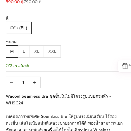
Sale price
Regular price
590.00 ฿
790.00 ฿
สี:
สีดำ (BL)
ขนาด:
M
L
XL
XXL
172 in stock
ส
Decrease quantity
Increase quantity
Wacoal Seamless Bra ชุดชั้นในไม่มีโครงรูปแบบสวมหัว -
WH9C24
เทคนิคการทอพิเศษ Seamless Bra ให้รูปทรงเนียนเรียบ ไร้รอย
ตะเข็บ เส้นใยเนียนนุ่มพิเศษระบายอากาศได้ดี ฟองน้ำสามารถแยก
ซักและสามารถซักด้วยเครื่องได้โดยไม่เสียรูปทรง Wireless