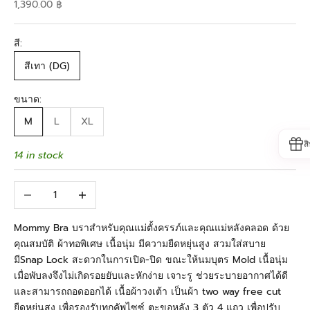
Sale price
1,390.00 ฿
สี:
สีเทา (DG)
ขนาด:
M
L
XL
ส
14 in stock
Decrease quantity
Increase quantity
Mommy Bra บราสำหรับคุณแม่ตั้งครรภ์และคุณแม่หลังคลอด ด้วย
คุณสมบัติ ผ้าทอพิเศษ เนื้อนุ่ม มีความยืดหยุ่นสูง สวมใส่สบาย
มีSnap Lock สะดวกในการเปิด-ปิด ขณะให้นมบุตร Mold เนื้อนุ่ม
เมื่อพับลงจึงไม่เกิดรอยยับและหักง่าย เจาะรู ช่วยระบายอากาศได้ดี
และสามารถถอดออกได้ เนื้อผ้าวงเต้า เป็นผ้า two way free cut
ยืดหยุ่นสูง เพื่อรองรับทุกคัพไซซ์ ตะขอหลัง 3 ตัว 4 แถว เพื่อปรับ