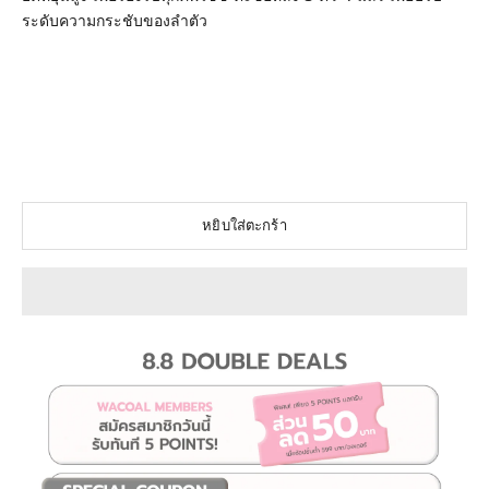
ระดับความกระชับของลำตัว
#WacoalMaternity #บราสำหรับคุณแม่ #ตัวเดียวเอาอยู่ #เสื้อใน
คนท้อง #เสื้อในให้นม #ชุดชั้นในคนท้อง #เสื้อในปั๊มนม #ยกทรง
หลังคลอด #บราหลังคลอด #บราปั๊มนม #แผ่นรัดหน้าท้อง #สเตย์
รัดหน้าท้อง #เก็บพุง #กระชับหุ่น #เอวคอด #ชุดชั้นในคุณแม่
#หลังคลอด #บอดี้สูท #ชุดกระชับสัดส่วน #ตะขอต่อเสื้อใน #แผ่น
พยุงครรภ์ #กางเกงในคนท้อง
หยิบใส่ตะกร้า