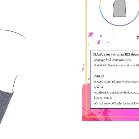
#WacoalThailand #วาโก้ #
อก #LGBTQ #กระชับ #เก็บส่ว
กล้ามเก็บนม #เสื้อกล้าม #เส