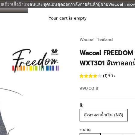
ยเดี่ยว
เสื้อผ้าแฟชั่นและชุดนอน
ชุดออกกำลังกาย
สินค้าผู้ชาย
Wacoal Innov
Your cart is empty
Wacoal Thailand
Wacoal FREEDOM เสื
WXT301 สีเทาออกน้
(1)
รีวิว
Sale price
990.00 ฿
สี:
สีเทาออกน้ำเงิน (NG)
ขนาด: