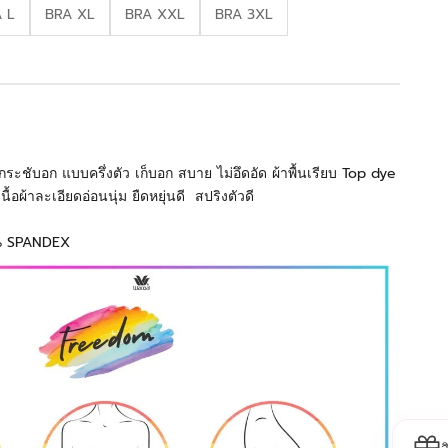
 L
BRA XL
BRA XXL
BRA 3XL
ity
ะชับอก แบบครึ่งตัว เก็บอก สบาย ไม่อึดอัด ผ้าพื้นเรียบ Top dye
นื้อผ้าละเอียดอ่อนนุ่ม ยืดหยุ่นดี สปริงตัวดี
% SPANDEX