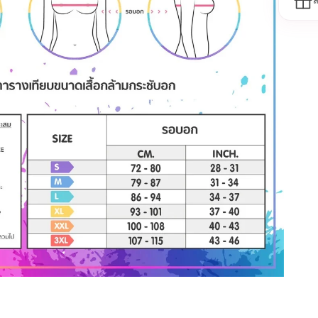
ส
Wacoal #Wacoalfreedom #shapewear #เสื้อกล้ามทอม #เก็บ
นเกิน #ชุดรัดรูป #WacoalLoveEarth #wacoalforall #เสื้อ
ื้อในทอม #อกแบน #สเตย์ #เสื้อกล้ามรัดหน้าอก #พรางหน้าอก