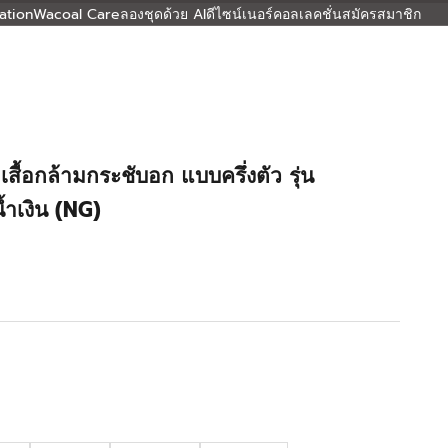
ation
Wacoal Care
ลองชุดด้วย AI
ดีไซน์เนอร์คอลเลคชั่น
สมัครสมาชิก
้อกล้ามกระชับอก แบบครึ่งตัว รุ่น
ำเงิน (NG)