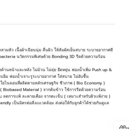
ity
มหัว เนื้อผ้าเนียนนุ่ม ลื่นผิว ให้สัมผัสเย็นสบาย ระบายอากาศดี
i bacteria นวัตกรรมพิเศษด้วย Bonding 3D รีดด้วยความร้อน
งด้านหน้าและหลัง ไม่ม้วน ไม่ลุ่ย ยืดหยุ่น ฟองน้ำเพิ่ม Push up &
อิ่ม ฟองน้ำเจาะรูระบายอากาศ ใส่สบาย ไม่อับชื้น
วยเส้นใยไนลอนที่ผลิตตามหลักเศรษฐกิจ ชีวภาพ ( Bio Economy )
( Biobased Material ) จากต้นข้าว ใช้การรีดด้วยความร้อน
 ลดการเเพ้ ละคายเคือง จากตะเข็บ ( เหมาะสำหรับผิวเเพ้ง่าย )
endly เป็นมิตรต่อสิ่งแแวดล้อม ส่งต่อให้กับลูกค้าได้ช่วยกันดูแล
ohmynudes #WacoalCoolInnovation #บราสวมหัว