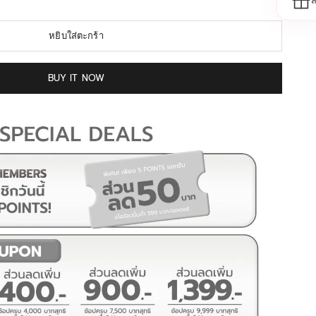
ส
ครง #บรามีฟองน้ำ #บราเป็นมิตรต่อสิ่งแแวดล้อม
หยิบใส่ตะกร้า
BUY IT NOW