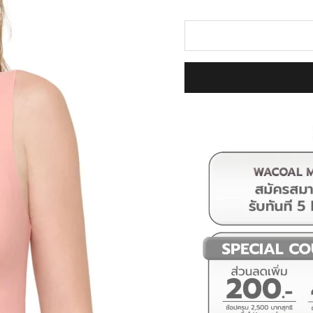
#Smartsize #วาโก้ #บราไร้โ