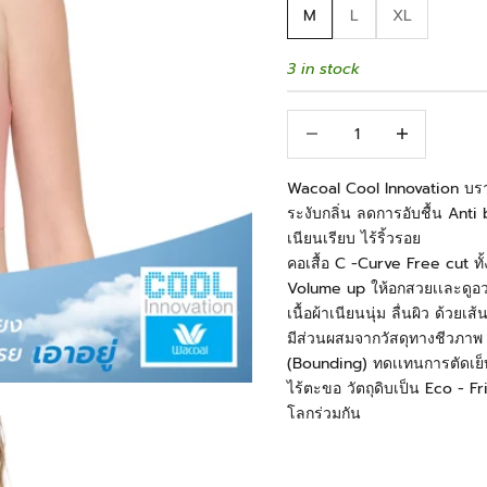
M
L
XL
3 in stock
Decrease quantity
Increase quant
Wacoal Cool Innovation บราสว
ระงับกลิ่น ลดการอับชื้น Ant
เนียนเรียบ ไร้ริ้วรอย
คอเสื้อ C -Curve Free cut ทั้
Volume up ให้อกสวยเเละดูอวบ
เนื้อผ้าเนียนนุ่ม ลื่นผิว ด้
มีส่วนผสมจากวัสดุทางชีวภาพ 
(Bounding) ทดเเทนการตัดเย็บ
ไร้ตะขอ วัตถุดิบเป็น Eco - Fri
โลกร่วมกัน
#WacoalLingerie #Wacoal