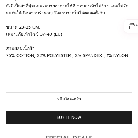
ยังมีเนื้อผ้าที่นุ่มและระบายอากาศได้ดี ขอบถุงเท้าไม่ย้วย และไม่รัด
จนก่อให้เกิดความรำคาญ จึงสามารถใส่ได้ตลอดทั้งวัน
ส
ขนาด 23-25 CM.
เหมาะกับเท้าไซซ์ 37-40 (EU)
ส่วนผสมเนื้อผ้า
75% COTTON, 22% POLYESTER , 2% SPANDEX , 1% NYLON
#วาโก้ #ถุงเท้า #ถุงเท้าข้อสั้น #ถุงเท้าลดกลิ่นเท้า #ถุงเท้าลดกลิ่น
#ถุงเท้าแอนตี้แบคทีเรีย #ถุงเท้าวาโก้ #ถุงเท้าดับกลิ่น #ถุงเท้า
นักเรียน #ถุงเท้าใส่นอน #Wacoal #socks #antibacterialsocks
#wacoalsocks
หยิบใส่ตะกร้า
BUY IT NOW