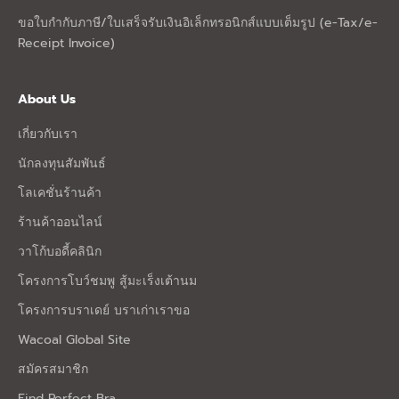
ขอใบกำกับภาษี/ใบเสร็จรับเงินอิเล็กทรอนิกส์แบบเต็มรูป (e-Tax/e-
Receipt Invoice)
About Us
เกี่ยวกับเรา
นักลงทุนสัมพันธ์
โลเคชั่นร้านค้า
ร้านค้าออนไลน์
วาโก้บอดี้คลินิก
โครงการโบว์ชมพู สู้มะเร็งเต้านม
โครงการบราเดย์ บราเก่าเราขอ
Wacoal Global Site
สมัครสมาชิก
Find Perfect Bra