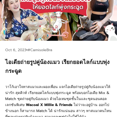
Oct 6, 2023
#CamisoleBra
ไอเดียถ่ายรูปคู่น้องแมว เรียกยอดไลก์แบบพุ่ง
กระฉูด
วาโก้เอาใจทาสแมวและผองเพื่อน แจกไอเดียถ่ายรูปคู่กับน้องแมวให้
น่ารัก สุดคิวท์ เรียกยอดไลก์แบบพุ่งกระฉูด พร้อมบอกไอเดีย Mix &
Match ชุดถ่ายคู่กับน้องแมว ด้วยไอเทมชุดชั้นในและชุดนอนคอล
เลกชันพิเศษ
Wacoal X Millie & Friends
ไม่ว่าจะอยู่บ้าน ออกไป
ข้างนอก ก็สามารถ Match ได้ น่ารักแน่นอน สาวๆ ทาสแมวคนไหน
ที่ชอบถ่ายรูปกับน้องแมว สามารถเซฟนำไปใช้ได้น้า