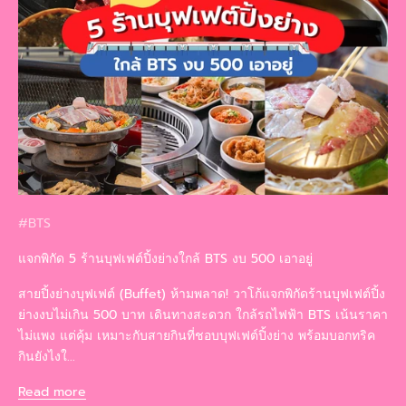
#BTS
แจกพิกัด 5 ร้านบุฟเฟต์ปิ้งย่างใกล้ BTS งบ 500 เอาอยู่
สายปิ้งย่างบุฟเฟต์ (Buffet) ห้ามพลาด! วาโก้แจกพิกัดร้านบุฟเฟต์ปิ้ง
ย่างงบไม่เกิน 500 บาท เดินทางสะดวก ใกล้รถไฟฟ้า BTS เน้นราคา
ไม่แพง แต่คุ้ม เหมาะกับสายกินที่ชอบบุฟเฟต์ปิ้งย่าง พร้อมบอกทริค
กินยังไงใ...
Read more