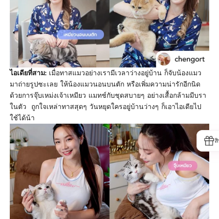
ไอเดียที่สาม:
เมื่อทาสแมวอย่างเรามีเวลาว่างอยู่บ้าน ก็จับน้องแมว
มาถ่ายรูปซะเลย ให้น้องแมวนอนบนตัก หรือเพิ่มความน่ารักอีกนิด
ด้วยการจุ๊บเหม่งเจ้าเหมียว แมทช์กับชุดสบายๆ อย่างเสื้อกล้ามมีบรา
ในตัว ถูกใจเหล่าทาสสุดๆ วันหยุดใครอยู่บ้านว่างๆ ก็เอาไอเดียไป
ใช้ได้น้า
ส