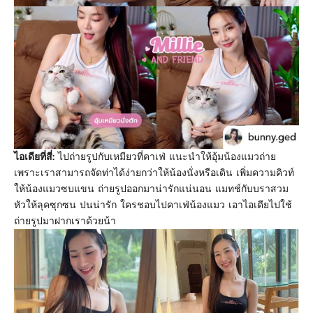
ไอเดียที่สี่:
ไปถ่ายรูปกับเหมียวที่คาเฟ่ แนะนำให้อุ้มน้องแมวถ่าย
เพราะเราสามารถจัดท่าได้ง่ายกว่าให้น้องนั่งหรือเดิน เพิ่มความคิวท์
ให้น้องแมวซบแขน ถ่ายรูปออกมาน่ารักแน่นอน แมทช์กับบราสวม
หัวให้ลุคซุกซน ปนน่ารัก ใครชอบไปคาเฟ่น้องแมว เอาไอเดียไปใช้
ถ่ายรูปมาฝากเราด้วยน้า