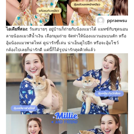
ไอเดียที่สอง:
วันสบายๆ อยู่บ้านก็ถ่ายกับน้องแมวได้ แมทช์กับชุดนอน
ลายน้องแมวสีน้ำเงิน เลือกมุมถ่าย จัดท่าให้น้องแมวนอนบนตัก หรือ
อุ้มน้องแมวพาดไหล่ ดูน่ารักขี้เล่น น่าเอ็นดูไปอีก หรือจะอุ้มโชว์
กล้องไปเลยก็น่ารักดี แค่นี้ก็ได้รูปน่ารักสุดคิวท์แล้ว