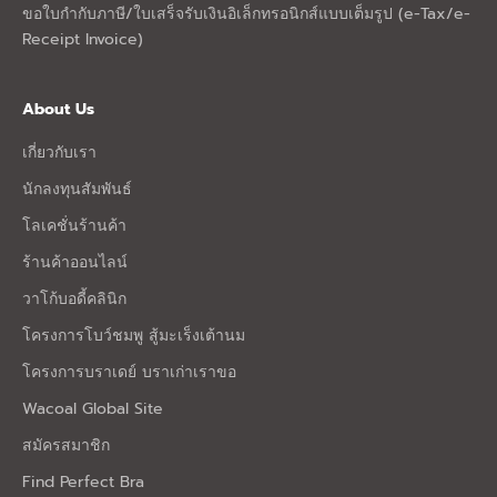
ขอใบกำกับภาษี/ใบเสร็จรับเงินอิเล็กทรอนิกส์แบบเต็มรูป (e-Tax/e-
Receipt Invoice)
About Us
เกี่ยวกับเรา
นักลงทุนสัมพันธ์
โลเคชั่นร้านค้า
ร้านค้าออนไลน์
วาโก้บอดี้คลินิก
โครงการโบว์ชมพู สู้มะเร็งเต้านม
โครงการบราเดย์ บราเก่าเราขอ
Wacoal Global Site
สมัครสมาชิก
Find Perfect Bra