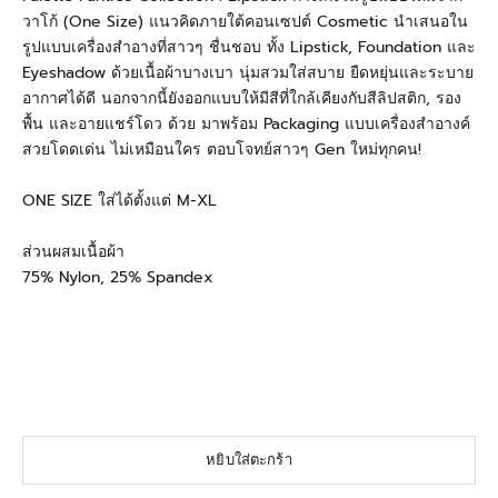
วาโก้ (One Size) แนวคิดภายใต้คอนเซปต์ Cosmetic นำเสนอใน
รูปแบบเครื่องสำอางที่สาวๆ ชื่นชอบ ทั้ง Lipstick, Foundation และ
Eyeshadow ด้วยเนื้อผ้าบางเบา นุ่มสวมใส่สบาย ยืดหยุ่นและระบาย
อากาศได้ดี นอกจากนี้ยังออกแบบให้มีสีที่ใกล้เคียงกับสีลิปสติก, รอง
พื้น และอายแชร์โดว ด้วย มาพร้อม Packaging แบบเครื่องสำอางค์
สวยโดดเด่น ไม่เหมือนใคร ตอบโจทย์สาวๆ Gen ใหม่ทุกคน!
ONE SIZE ใส่ได้ตั้งแต่ M-XL
ส่วนผสมเนื้อผ้า
75% Nylon, 25% Spandex
#WacoalThailand #Wacoal #PalettePanties #กางเกงในวาโก้
#กางเกงในผู้หญิง #กางเกงในใส่สบาย #ชุดชั้นเนียน #กางเกงชั้น
เนียน #ชุดชั้นในวาโก้ #ชุดชั้นในวัยรุ่น #กางเกงในซีทรู
#wacoalpanty
หยิบใส่ตะกร้า