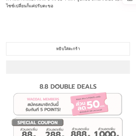
ไซซ์เปลี่ยนก็แค่ปรับตะขอ
#wacoalmood #WACOAL #Outer bra #ComfyBra #บราไร้
โครง #บราสไตล์เกาหลี #ชุดชั้นใน #เสื้อในวัยรุ่น #ชุดชั้นในวา
โก้ #WacoalMoodComfyBra
หยิบใส่ตะกร้า