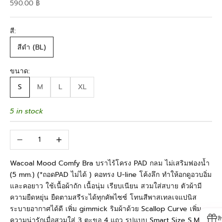
Sale price
590.00 ฿
สี:
สีดำ (BL)
ขนาด:
S
M
L
XL
5 in stock
Decrease quantity
Increase quantity
Wacoal Mood Comfy Bra บราไร้โครง PAD กลม ไม่เสริมฟองน้ำ
(5 mm.) (*ถอดPAD ไม่ได้ ) คอทรง U-line โค้งลึก ทำให้อกดูอวบอิ่ม
และคอยาว ใช้เนื้อผ้าถัก เนื้อนุ่ม เรียบเนียน สวมใส่สบาย ตัวผ้ามี
ความยืดหยุ่น ยืดตามสรีระได้ทุกคัพไซซ์ โทนสีพาสเทลเจแปนิส
ระบายอากาศได้ดี เพิ่ม gimmick ริมผ้าด้วย Scallop Curve เพิ่ม
ส
ความน่ารักเมื่อสวมใส่ 3 ตะขอ 4 แถว รูปแบบ Smart Size S,M,L