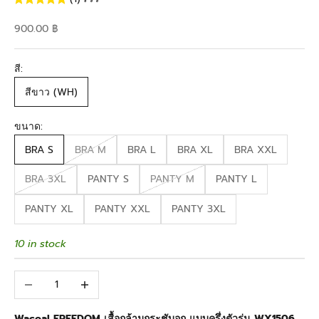
Sale price
900.00 ฿
สี:
สีขาว (WH)
ขนาด:
BRA S
BRA M
BRA L
BRA XL
BRA XXL
BRA 3XL
PANTY S
PANTY M
PANTY L
PANTY XL
PANTY XXL
PANTY 3XL
10 in stock
Decrease quantity
Increase quantity
Wacoal FREEDOM เสื้อกล้ามกระชับอก แบบครึ่งตัวรุ่น WX1506