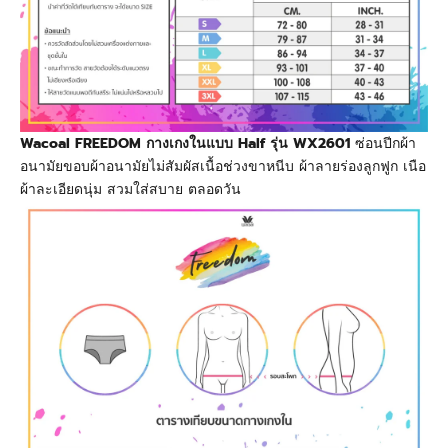
Wacoal FREEDOM กางเกงในแบบ Half รุ่น WX2601
ซ่อนปีกผ้า
อนามัยขอบผ้าอนามัยไม่สัมผัสเนื้อช่วงขาหนีบ ผ้าลายร่องลูกฟูก เนือ
ผ้าละเอียดนุ่ม สวมใส่สบาย ตลอดวัน