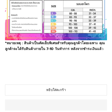
*หมายเหตุ : สินค้าเป็นตัดเย็บพิเศษสำหรับคุณลูกค้าโดยเฉพาะ คุณ
ลูกค้าจะได้รับสินค้าภายใน 7-10 วันทำการ หลังจากชำระเงินแล้
ว
#WacoalThailand #วาโก้ #Wacoal #Wacoalfreedom
#shapewear #เสื้อกล้ามทอม #เก็บอก #LGBTQ #กระชับ #เก็บ
ส่วนเกิน #ชุดรัดรูป #WacoalLoveEarth #wacoalforall #เสื้อ
กล้ามเก็บนม #เสื้อกล้าม #เสื้อในทอม #อกแบน #สเตย์ #เสื้อกล้าม
รัดหน้าอก #พรางหน้าอก
หยิบใส่ตะกร้า