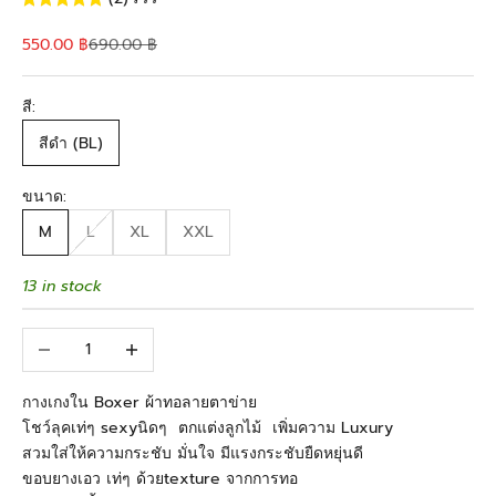
Sale price
Regular price
550.00 ฿
690.00 ฿
สี:
สีดำ (BL)
ขนาด:
M
L
XL
XXL
13 in stock
Decrease quantity
Increase quantity
กางเกงใน Boxer ผ้าทอลายตาข่าย
โชว์ลุคเท่ๆ sexyนิดๆ ตกแต่งลูกไม้ เพิ่มความ Luxury
สวมใส่ให้ความกระชับ มั่นใจ มีแรงกระชับยืดหยุ่นดี
ขอบยางเอว เท่ๆ ด้วยtexture จากการทอ