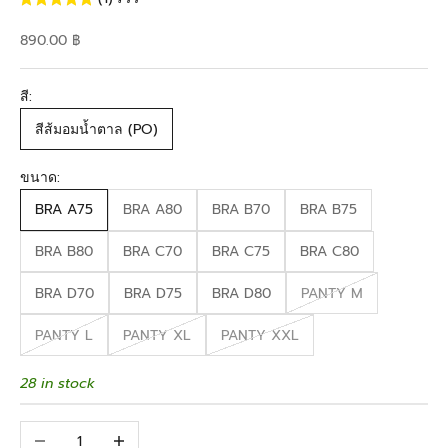
Sale price
890.00 ฿
สี:
สีส้มอมน้ำตาล (PO)
ขนาด:
BRA A75
BRA A80
BRA B70
BRA B75
BRA B80
BRA C70
BRA C75
BRA C80
BRA D70
BRA D75
BRA D80
PANTY M
PANTY L
PANTY XL
PANTY XXL
28 in stock
Decrease quantity
Increase quantity