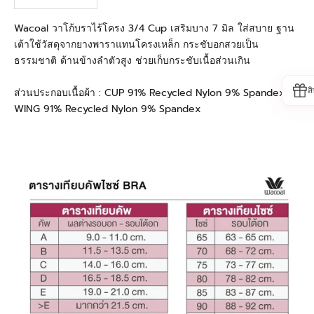
Wacoal วาโก้บราไร้โครง 3/4 Cup เสริมบาง 7 มิล ใส่สบาย ฐาน
เต้าใช้วัสดุจากยางพาราแทนโครงเหล็ก กระชับอกสวยเป็น
ธรรมชาติ ด้านข้างลำตัวสูง ช่วยเก็บกระชับเนื้อส่วนเกิน
ส
ส่วนประกอบเนื้อผ้า : CUP 91% Recycled Nylon 9% Spandex
WING 91% Recycled Nylon 9% Spandex
#WacoalThailand #WacoalBestInnovation #วาโก้นวัตกรรมที่ดี
ที่สุดแห่งปี #เสื้อในวาโก้ #วาโก้ #Wacoal #ชุดชั้นในวาโก้ #บรา
ใส่สบาย #บราไร้โครง #ชุดชั้นในไร้โครง