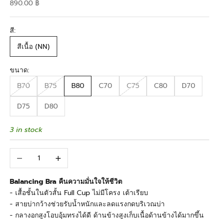
Sale price
890.00 ฿
สี:
สีเนื้อ (NN)
ขนาด:
B70
B75
B80
C70
C75
C80
D70
D75
D80
3 in stock
Decrease quantity
Increase quantity
Balancing Bra คืนความมั่นใจให้ชีวิต
- เสื้อชั้นในตัวสั้น Full Cup ไม่มีโครง เต้าเรียบ
- สายบ่ากว้างช่วยรับน้ำหนักและลดแรงกดบริเวณบ่า
- กลางอกสูงโอบอุ้มทรงได้ดี ด้านข้างสูงเก็บเนื้อด้านข้างได้มากขึ้น