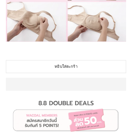
#บรามะเร็งเต้านม
#BalancingBra
หยิบใส่ตะกร้า