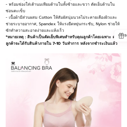
- พร้อมช่องใส่เต้านมเทียมด้านในทั้งซ้ายและขวา ตัดเย็บด้านใน
ซ่อนตะเข็บ
- เนื้อผ้ามีส่วนผสม Cotton ให้สัมผัสนุ่มนวลไม่ระคายเคืองผิวและ
ช่วยระบายอากาศ, Spandex ให้แรงยืดหยุ่นกระชับ, Nylon ช่วยให้
ซักทำความสะอาดง่ายและแห้งเร็ว
ส
*หมายเหตุ : สินค้าเป็นตัดเย็บพิเศษสำหรับคุณลูกค้าโดยเฉพาะ คุณ
ลูกค้าจะได้รับสินค้าภายใน 7-10 วันทำการ หลังจากชำระเงินแล้ว