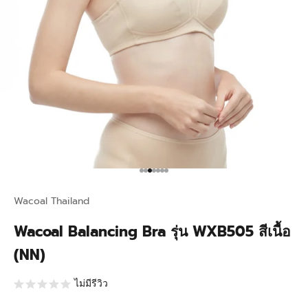
Go to item 1
Go to item 2
Go to item 3
Go to item 4
Go to item 5
Go to item 6
Go to item 7
Wacoal Thailand
Wacoal Balancing Bra รุ่น WXB505 สีเนื้อ
(NN)
ไม่มีรีวิว