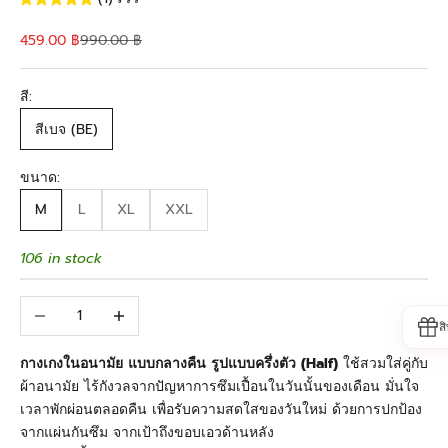
Sale price
Regular price
459.00 ฿
990.00 ฿
สี:
สีเบจ (BE)
ขนาด:
M
L
XL
XXL
106 in stock
Decrease quantity
Increase quantity
ส
กางเกงในอนามัย แบบกลางคืน รูปแบบครึ่งตัว (Half)
ใช้สวมใส่คู่กับ
ผ้าอนามัย ไร้กังวลจากปัญหาการซึมเปื้อนในวันนั้นของเดือน มั่นใจ
เวลาพักผ่อนตลอดคืน เพื่อรับความสดใสของวันใหม่ ด้วยการปกป้อง
จากแผ่นกันซึม จากเป้าถึงขอบเอวด้านหลัง