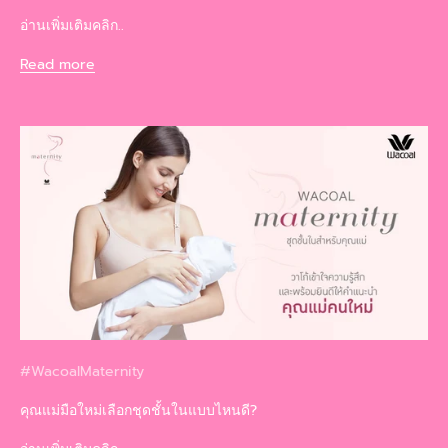
อ่านเพิ่มเติมคลิก..
Read more
#WacoalMaternity
คุณแม่มือใหม่เลือกชุดชั้นในแบบไหนดี?