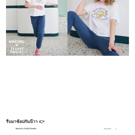
รีบมาช้อปกันน๊าา 👉