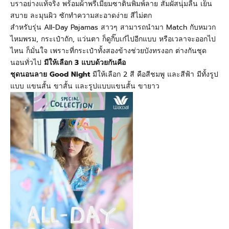
บราอย่างแท้จริง พร้อมผ้าพรีเมียมซาตินพิมพ์ลาย สัมผัสนุ่มลื่น เย็น
สบาย ละมุนผิว ซักทำความสะอาดง่าย สีไม่ตก
สำหรับรุ่น All-Day Pajamas
สาวๆ สามารถนำมา
Match
กับหมวก
ไหมพรม
,
กระเป๋าถัก
,
แว่นตา ก็ดูกิ๊บเก๋ไปอีกแบบ หรือเวลาจะออกไป
ไหน ก็มั่นใจ เพราะที่กระเป๋าทั้งสองข้างช่วยบังทรงอก ต่างกันชุด
นอนทั่วไป
มีให้เลือก
3 แบบด้วยกันคือ
ชุดนอนลาย Good Night
มีให้เลือก 2 สี คือสีชมพู และสีฟ้า มีทั้งรูป
แบบ แขนสั้น ขาสั้น และรูปแบบแขนสั้น ขายาว