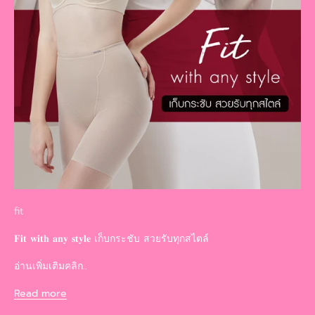
fit
𝐅𝐢𝐭 𝐰𝐢𝐭𝐡 𝐚𝐧𝐲 𝐬𝐭𝐲𝐥𝐞 เก็บกระชับ สวยรับทุกสไตล์
อ่านเพิ่มเติมคลิก..
Read more